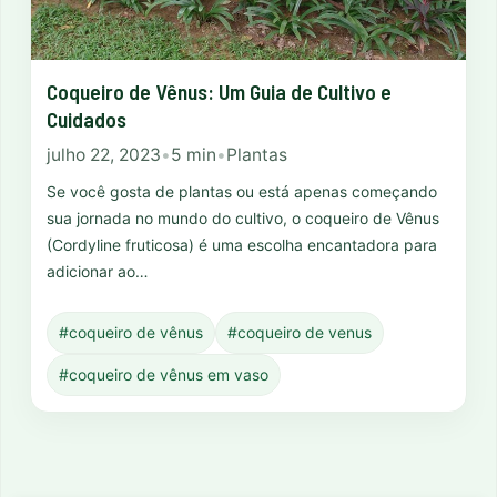
Coqueiro de Vênus: Um Guia de Cultivo e
Cuidados
julho 22, 2023
•
5 min
•
Plantas
Se você gosta de plantas ou está apenas começando
sua jornada no mundo do cultivo, o coqueiro de Vênus
(Cordyline fruticosa) é uma escolha encantadora para
adicionar ao…
#coqueiro de vênus
#coqueiro de venus
#coqueiro de vênus em vaso