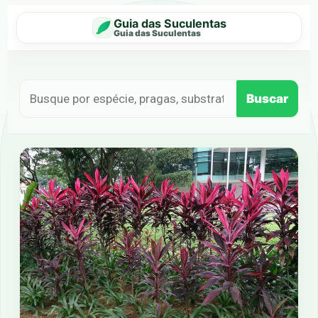
Guia das Suculentas
Guia das Suculentas
Buscar