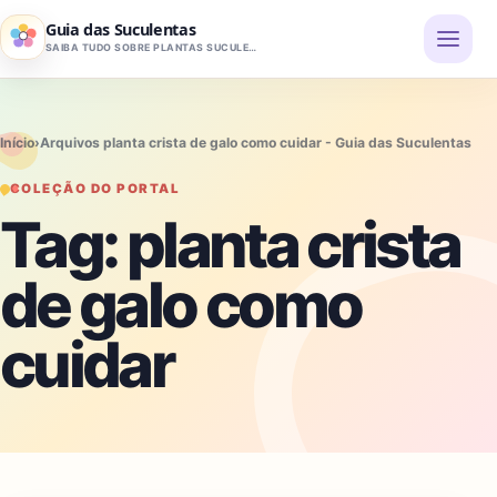
Pular para o conteúdo
Guia das Suculentas
SAIBA TUDO SOBRE PLANTAS SUCULENTAS
Início
›
Arquivos planta crista de galo como cuidar - Guia das Suculentas
COLEÇÃO DO PORTAL
Tag:
planta crista
de galo como
cuidar