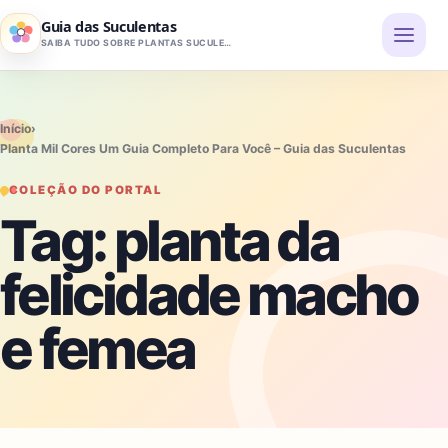
Pular para o conteúdo
Guia das Suculentas
SAIBA TUDO SOBRE PLANTAS SUCULENTAS
Início
›
Planta Mil Cores Um Guia Completo Para Você – Guia das Suculentas
COLEÇÃO DO PORTAL
Tag:
planta da
felicidade macho
e femea