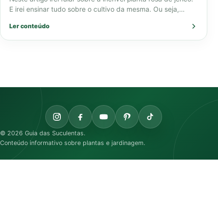
E irei ensinar tudo sobre o cultivo da mesma. Ou seja,…
Ler conteúdo
© 2026 Guia das Suculentas.
Conteúdo informativo sobre plantas e jardinagem.