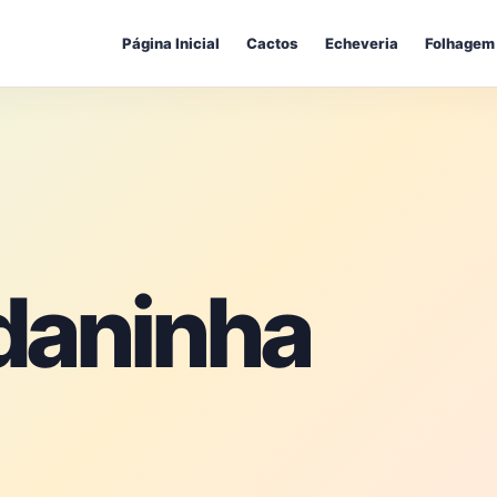
Página Inicial
Cactos
Echeveria
Folhagem
 daninha