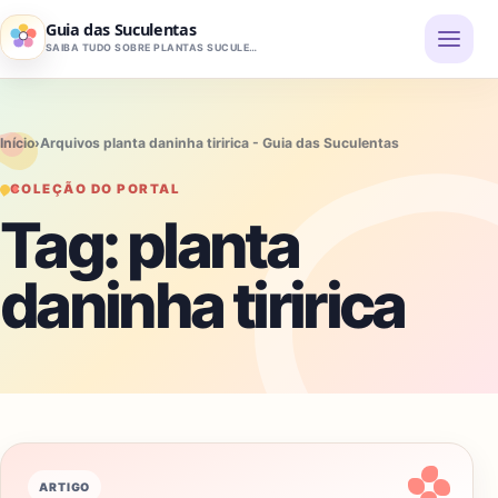
Pular para o conteúdo
Guia das Suculentas
SAIBA TUDO SOBRE PLANTAS SUCULENTAS
Início
›
Arquivos planta daninha tiririca - Guia das Suculentas
COLEÇÃO DO PORTAL
Tag:
planta
daninha tiririca
ARTIGO