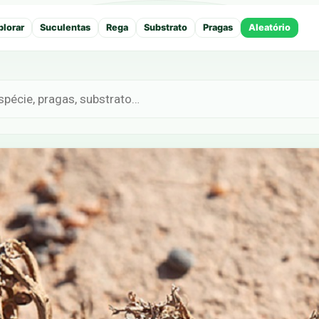
plorar
Suculentas
Rega
Substrato
Pragas
Aleatório