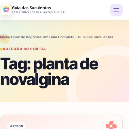
Pular para o conteúdo
Guia das Suculentas
SAIBA TUDO SOBRE PLANTAS SUCULENTAS
Início
›
Tipos de Begônias Um Guia Completo – Guia das Suculentas
COLEÇÃO DO PORTAL
Tag:
planta de
novalgina
ARTIGO