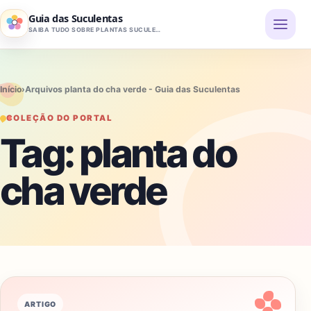
Pular para o conteúdo
Guia das Suculentas
SAIBA TUDO SOBRE PLANTAS SUCULENTAS
Início
›
Arquivos planta do cha verde - Guia das Suculentas
COLEÇÃO DO PORTAL
Tag:
planta do
cha verde
ARTIGO