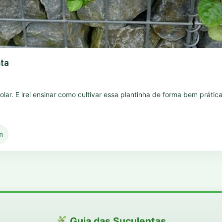
nta
 dolar. E irei ensinar como cultivar essa plantinha de forma bem prát
m
Guia das Suculentas