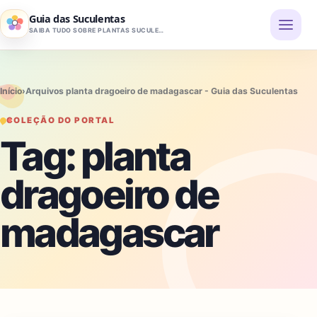
Pular para o conteúdo
Guia das Suculentas
SAIBA TUDO SOBRE PLANTAS SUCULENTAS
Início
›
Arquivos planta dragoeiro de madagascar - Guia das Suculentas
COLEÇÃO DO PORTAL
Tag:
planta
dragoeiro de
madagascar