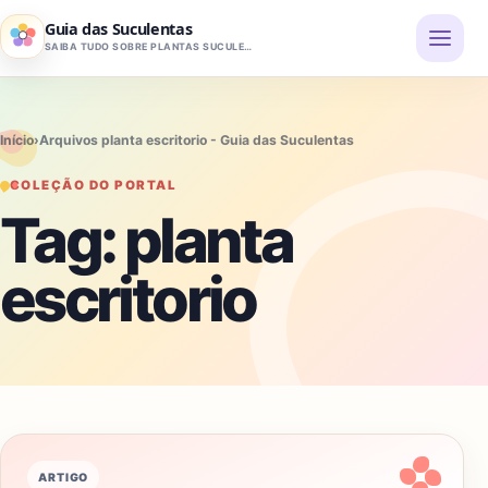
Pular para o conteúdo
Guia das Suculentas
SAIBA TUDO SOBRE PLANTAS SUCULENTAS
Início
›
Arquivos planta escritorio - Guia das Suculentas
COLEÇÃO DO PORTAL
Tag:
planta
escritorio
ARTIGO