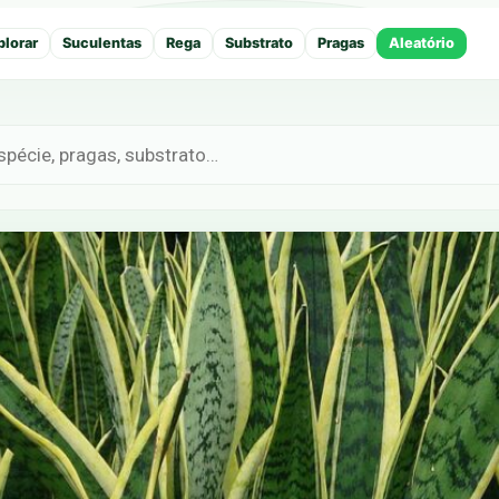
plorar
Suculentas
Rega
Substrato
Pragas
Aleatório