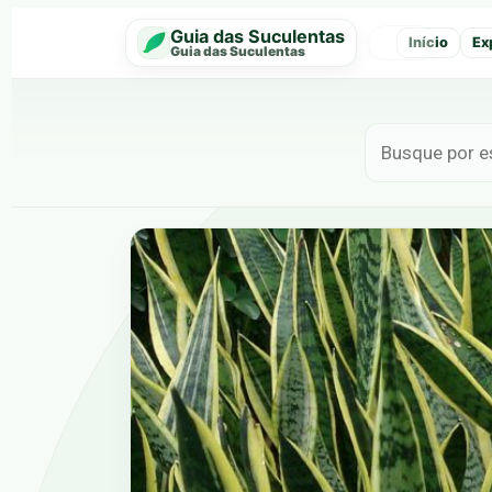
Guia das Suculentas
Início
Ex
‹
Guia das Suculentas