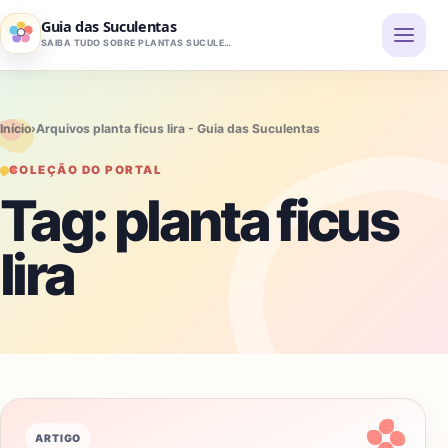
Pular para o conteúdo
Guia das Suculentas
SAIBA TUDO SOBRE PLANTAS SUCULENTAS
Início
›
Arquivos planta ficus lira - Guia das Suculentas
COLEÇÃO DO PORTAL
Tag:
planta ficus
lira
ARTIGO