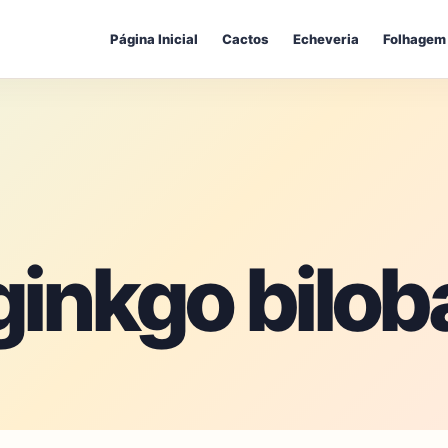
Página Inicial
Cactos
Echeveria
Folhagem
ginkgo bilob