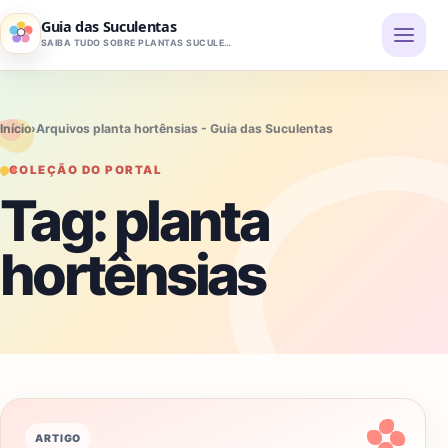
Pular para o conteúdo
Guia das Suculentas
SAIBA TUDO SOBRE PLANTAS SUCULENTAS
Início
›
Arquivos planta hortênsias - Guia das Suculentas
COLEÇÃO DO PORTAL
Tag:
planta
hortênsias
ARTIGO