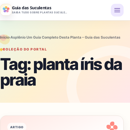
Pular para o conteúdo
Guia das Suculentas
SAIBA TUDO SOBRE PLANTAS SUCULENTAS
Início
›
Asplênio Um Guia Completo Desta Planta – Guia das Suculentas
COLEÇÃO DO PORTAL
Tag:
planta íris da
praia
ARTIGO