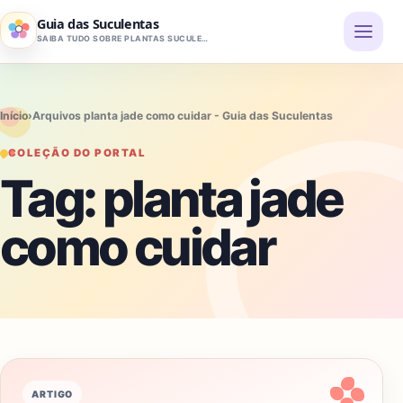
Pular para o conteúdo
Guia das Suculentas
SAIBA TUDO SOBRE PLANTAS SUCULENTAS
Início
›
Arquivos planta jade como cuidar - Guia das Suculentas
COLEÇÃO DO PORTAL
Tag:
planta jade
como cuidar
ARTIGO