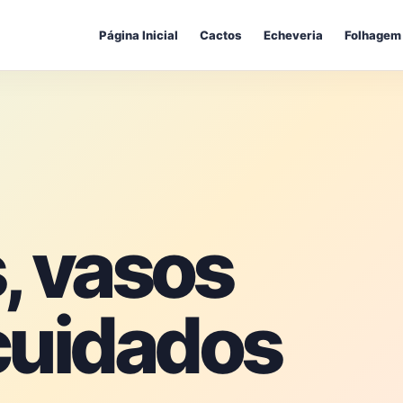
Página Inicial
Cactos
Echeveria
Folhagem
, vasos
cuidados