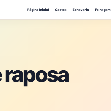
Página Inicial
Cactos
Echeveria
Folhagem
e raposa