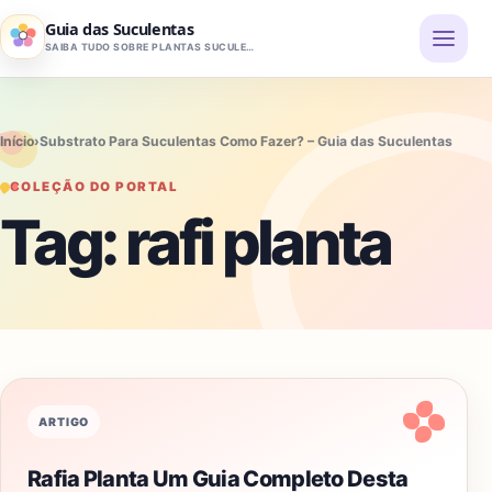
Pular para o conteúdo
Guia das Suculentas
SAIBA TUDO SOBRE PLANTAS SUCULENTAS
Início
›
Substrato Para Suculentas Como Fazer? – Guia das Suculentas
COLEÇÃO DO PORTAL
Tag:
rafi planta
ARTIGO
Rafia Planta Um Guia Completo Desta