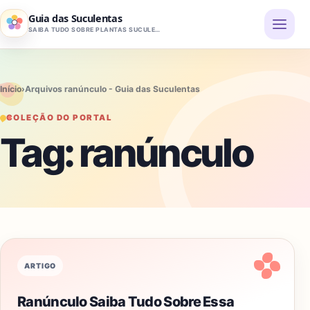
Pular para o conteúdo
Guia das Suculentas
SAIBA TUDO SOBRE PLANTAS SUCULENTAS
Início
›
Arquivos ranúnculo - Guia das Suculentas
COLEÇÃO DO PORTAL
Tag:
ranúnculo
ARTIGO
Ranúnculo Saiba Tudo Sobre Essa