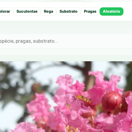
plorar
Suculentas
Rega
Substrato
Pragas
Aleatório