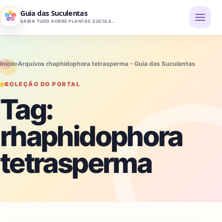
Pular para o conteúdo
Guia das Suculentas
SAIBA TUDO SOBRE PLANTAS SUCULENTAS
Início
›
Arquivos rhaphidophora tetrasperma - Guia das Suculentas
COLEÇÃO DO PORTAL
Tag:
rhaphidophora
tetrasperma