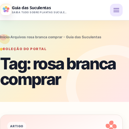
Pular para o conteúdo
Guia das Suculentas
SAIBA TUDO SOBRE PLANTAS SUCULENTAS
Início
›
Arquivos rosa branca comprar - Guia das Suculentas
COLEÇÃO DO PORTAL
Tag:
rosa branca
comprar
ARTIGO