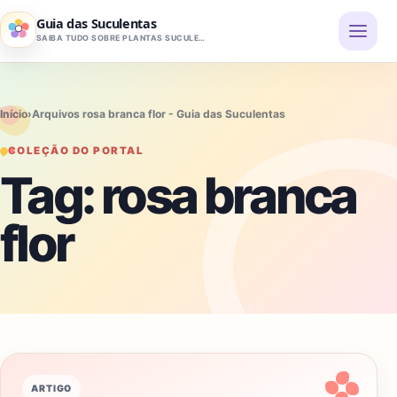
Pular para o conteúdo
Guia das Suculentas
SAIBA TUDO SOBRE PLANTAS SUCULENTAS
Início
›
Arquivos rosa branca flor - Guia das Suculentas
COLEÇÃO DO PORTAL
Tag:
rosa branca
flor
ARTIGO