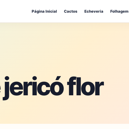
Página Inicial
Cactos
Echeveria
Folhagem
jericó flor