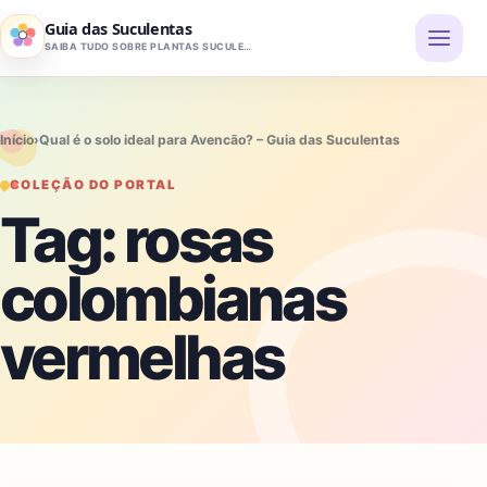
Pular para o conteúdo
Guia das Suculentas
SAIBA TUDO SOBRE PLANTAS SUCULENTAS
Início
›
Qual é o solo ideal para Avencão? – Guia das Suculentas
COLEÇÃO DO PORTAL
Tag:
rosas
colombianas
vermelhas