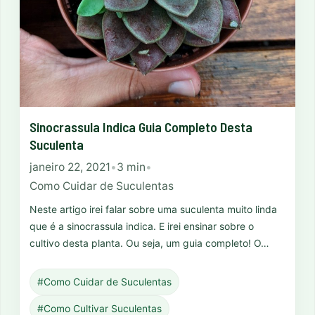
Sinocrassula Indica Guia Completo Desta
Suculenta
janeiro 22, 2021
•
3 min
•
Como Cuidar de Suculentas
Neste artigo irei falar sobre uma suculenta muito linda
que é a sinocrassula indica. E irei ensinar sobre o
cultivo desta planta. Ou seja, um guia completo! O…
#Como Cuidar de Suculentas
#Como Cultivar Suculentas