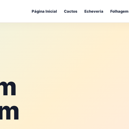
Página Inicial
Cactos
Echeveria
Folhagem
um
um