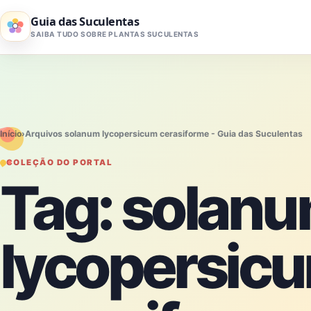
Pular para o conteúdo
Guia das Suculentas
SAIBA TUDO SOBRE PLANTAS SUCULENTAS
Início
›
Arquivos solanum lycopersicum cerasiforme - Guia das Suculentas
COLEÇÃO DO PORTAL
Tag:
solan
lycopersic