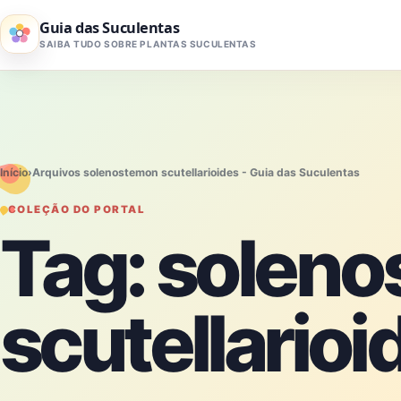
Pular para o conteúdo
Guia das Suculentas
SAIBA TUDO SOBRE PLANTAS SUCULENTAS
Início
›
Arquivos solenostemon scutellarioides - Guia das Suculentas
COLEÇÃO DO PORTAL
Tag:
soleno
scutellarioi