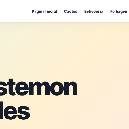
Página Inicial
Cactos
Echeveria
Folhagem
stemon
des