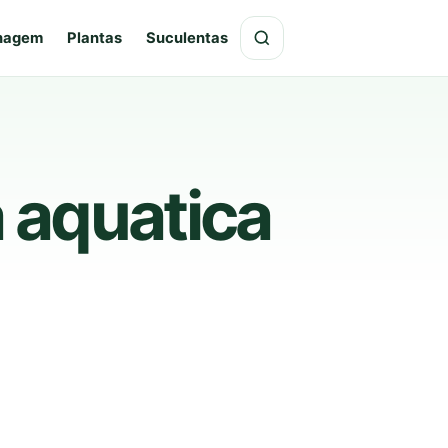
hagem
Plantas
Suculentas
 aquatica