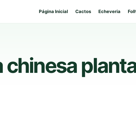
Página Inicial
Cactos
Echeveria
Fol
 chinesa planta