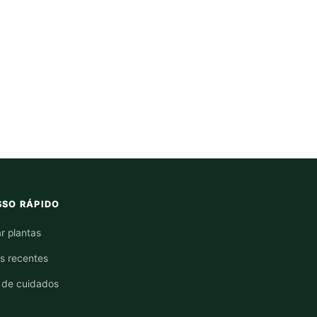
SO RÁPIDO
r plantas
os recentes
 de cuidados