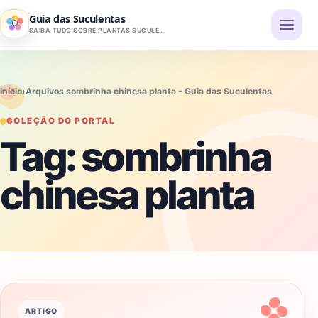
Pular para o conteúdo
Guia das Suculentas
SAIBA TUDO SOBRE PLANTAS SUCULENTAS
Início
›
Arquivos sombrinha chinesa planta - Guia das Suculentas
COLEÇÃO DO PORTAL
Tag:
sombrinha
chinesa planta
ARTIGO