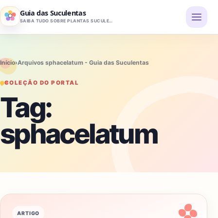
Pular para o conteúdo
Guia das Suculentas
SAIBA TUDO SOBRE PLANTAS SUCULENTAS
Início
›
Arquivos sphacelatum - Guia das Suculentas
COLEÇÃO DO PORTAL
Tag:
sphacelatum
ARTIGO