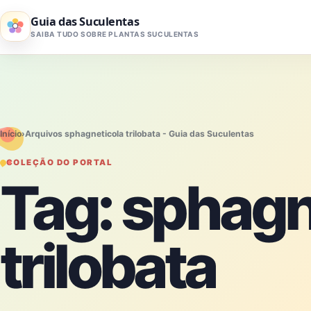
Pular para o conteúdo
Guia das Suculentas
SAIBA TUDO SOBRE PLANTAS SUCULENTAS
Início
›
Arquivos sphagneticola trilobata - Guia das Suculentas
COLEÇÃO DO PORTAL
Tag:
sphagn
trilobata