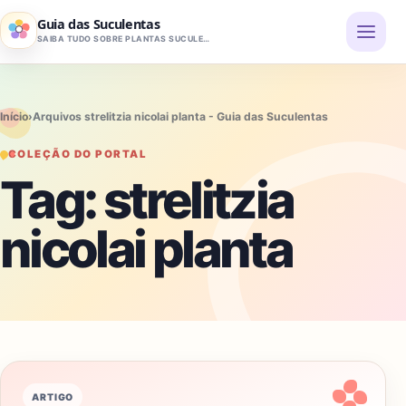
Pular para o conteúdo
Guia das Suculentas
SAIBA TUDO SOBRE PLANTAS SUCULENTAS
Início
›
Arquivos strelitzia nicolai planta - Guia das Suculentas
COLEÇÃO DO PORTAL
Tag:
strelitzia
nicolai planta
ARTIGO