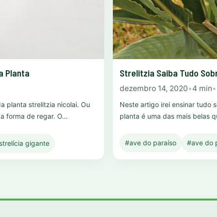
Strelitzia Saiba Tudo Sob
a Planta
dezembro 14, 2020
•
4 min
•
Neste artigo irei ensinar tudo s
a planta strelitzia nicolai. Ou
planta é uma das mais belas q
é a forma de regar. O…
#ave do paraíso
#ave do p
strelícia gigante