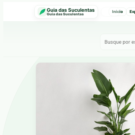
Guia das Suculentas
Início
Ex
‹
Guia das Suculentas