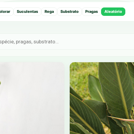
plorar
Suculentas
Rega
Substrato
Pragas
Aleatório