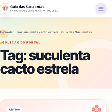
Pular para o conteúdo
Guia das Suculentas
SAIBA TUDO SOBRE PLANTAS SUCULENTAS
Início
›
Arquivos suculenta cacto estrela - Guia das Suculentas
COLEÇÃO DO PORTAL
Tag:
suculenta
cacto estrela
ARTIGO