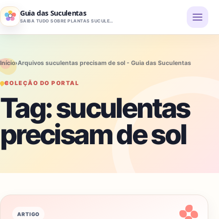
Pular para o conteúdo
Guia das Suculentas
SAIBA TUDO SOBRE PLANTAS SUCULENTAS
Início
›
Arquivos suculentas precisam de sol - Guia das Suculentas
COLEÇÃO DO PORTAL
Tag:
suculentas
precisam de sol
ARTIGO