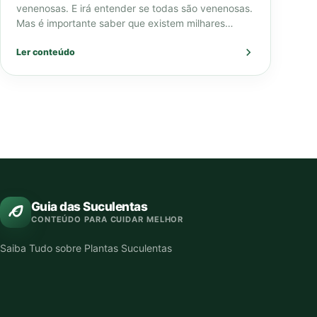
venenosas. E irá entender se todas são venenosas.
Mas é importante saber que existem milhares…
Ler conteúdo
Guia das Suculentas
CONTEÚDO PARA CUIDAR MELHOR
Saiba Tudo sobre Plantas Suculentas