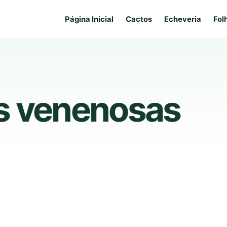
Página Inicial
Cactos
Echeveria
Fol
s venenosas