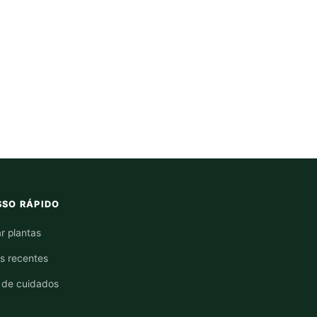
SO RÁPIDO
r plantas
os recentes
 de cuidados