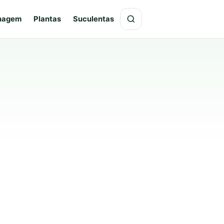
hagem
Plantas
Suculentas