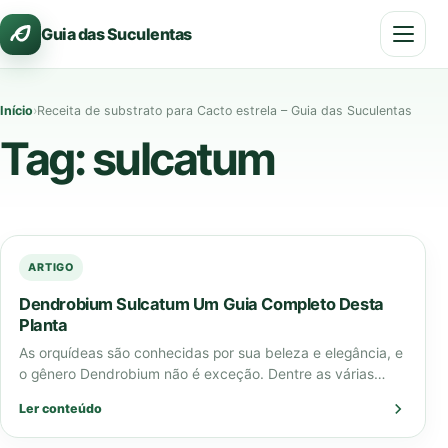
Pular
Guia das Suculentas
para
o
conteúdo
Início
›
Receita de substrato para Cacto estrela – Guia das Suculentas
Tag:
sulcatum
ARTIGO
Dendrobium Sulcatum Um Guia Completo Desta
Planta
As orquídeas são conhecidas por sua beleza e elegância, e
o gênero Dendrobium não é exceção. Dentre as várias
espécies de Dendrobium,…
Ler conteúdo