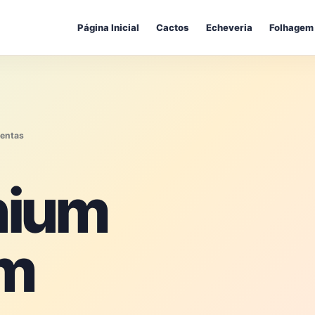
Página Inicial
Cactos
Echeveria
Folhagem
lentas
nium
um