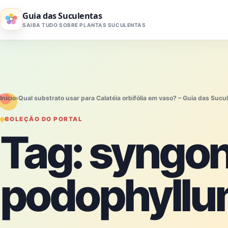
Pular para o conteúdo
Guia das Suculentas
SAIBA TUDO SOBRE PLANTAS SUCULENTAS
Início
›
Qual substrato usar para Calatéia orbifólia em vaso? – Guia das Sucu
COLEÇÃO DO PORTAL
Tag:
syngo
podophyll