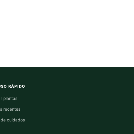
SO RÁPIDO
r plantas
os recentes
 de cuidados