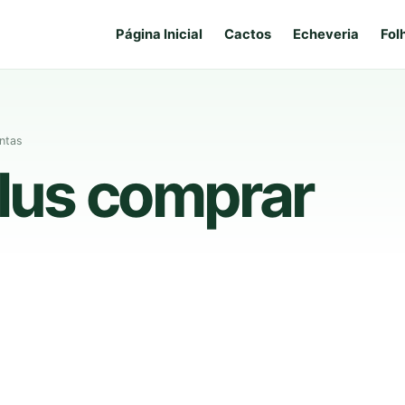
Página Inicial
Cactos
Echeveria
Fol
entas
llus comprar