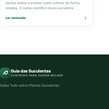
tacitus bellus e ensinar como cultivar de forma
simples. O nome científico desta suculenta…
Ler conteúdo
Guia das Suculentas
CONTEÚDO PARA CUIDAR MELHOR
Saiba Tudo sobre Plantas Suculentas