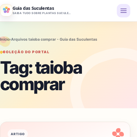
Pular para o conteúdo
Guia das Suculentas
SAIBA TUDO SOBRE PLANTAS SUCULENTAS
Início
›
Arquivos taioba comprar - Guia das Suculentas
COLEÇÃO DO PORTAL
Tag:
taioba
comprar
ARTIGO