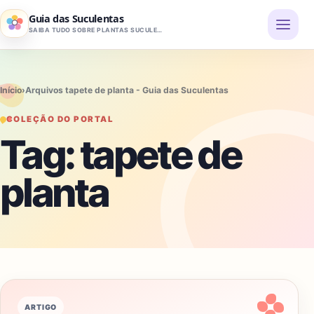
Pular para o conteúdo
Guia das Suculentas
SAIBA TUDO SOBRE PLANTAS SUCULENTAS
Início
›
Arquivos tapete de planta - Guia das Suculentas
COLEÇÃO DO PORTAL
Tag:
tapete de
planta
ARTIGO