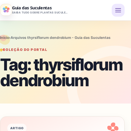
Pular para o conteúdo
Guia das Suculentas
SAIBA TUDO SOBRE PLANTAS SUCULENTAS
Início
›
Arquivos thyrsiflorum dendrobium - Guia das Suculentas
COLEÇÃO DO PORTAL
Tag:
thyrsiflorum
dendrobium
ARTIGO