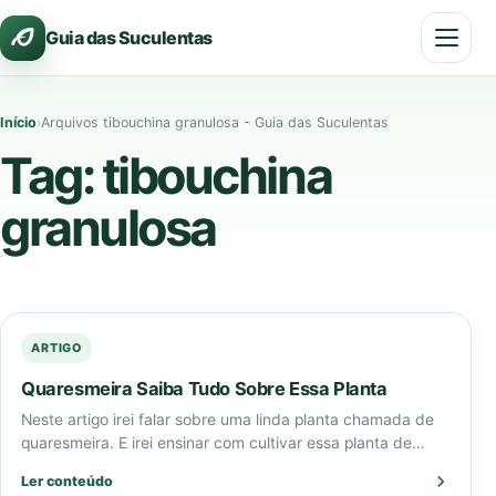
Pular
Guia das Suculentas
para
o
conteúdo
Início
›
Arquivos tibouchina granulosa - Guia das Suculentas
Tag:
tibouchina
granulosa
ARTIGO
Quaresmeira Saiba Tudo Sobre Essa Planta
Neste artigo irei falar sobre uma linda planta chamada de
quaresmeira. E irei ensinar com cultivar essa planta de
forma didática e…
Ler conteúdo