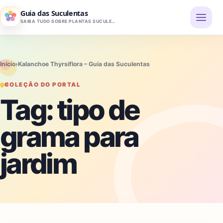
Pular para o conteúdo
Guia das Suculentas
SAIBA TUDO SOBRE PLANTAS SUCULENTAS
Início
›
Kalanchoe Thyrsiflora – Guia das Suculentas
COLEÇÃO DO PORTAL
Tag:
tipo de
grama para
jardim