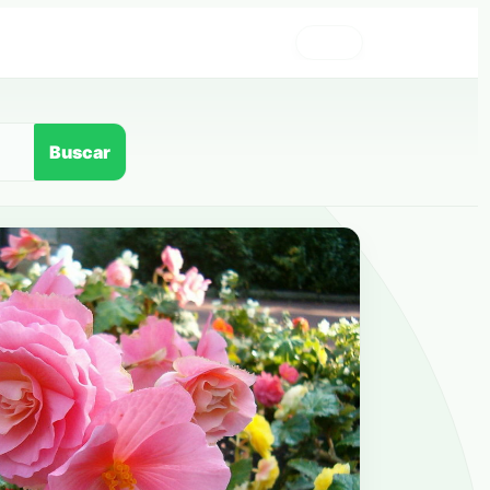
›
Buscar