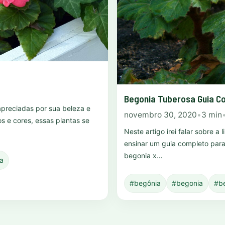
Begonia Tuberosa Guia C
apreciadas por sua beleza e
novembro 30, 2020
•
3 min
 e cores, essas plantas se
Neste artigo irei falar sobre a
ensinar um guia completo para 
begonia x…
a
#begônia
#begonia
#be