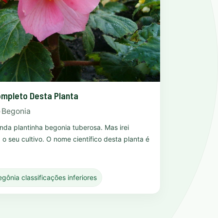
ompleto Desta Planta
•
Begonia
 linda plantinha begonia tuberosa. Mas irei
o seu cultivo. O nome científico desta planta é
gônia classificações inferiores