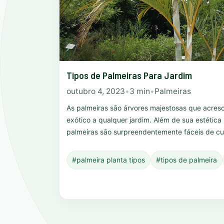
Tipos de Palmeiras Para Jardim
outubro 4, 2023
•
3 min
•
Palmeiras
As palmeiras são árvores majestosas que acres
exótico a qualquer jardim. Além de sua estética
palmeiras são surpreendentemente fáceis de cul
#palmeira planta tipos
#tipos de palmeira