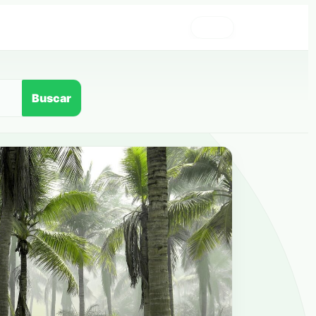
›
Buscar